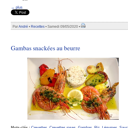
→ plus
Par
André
•
Recettes
• Samedi 09/05/2020 •
Gambas snackées au beurre
Mots-clés :
Crevettes
,
Crevettes roses
,
Gambas
,
Riz
,
Légumes
,
Sauc