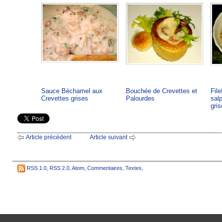
Sauce Béchamel aux
Bouchée de Crevettes et
Fil
Crevettes grises
Palourdes
sal
gri
Article précédent
Article suivant
RSS 1.0
,
RSS 2.0
,
Atom
,
Commentaires
,
Textes
,