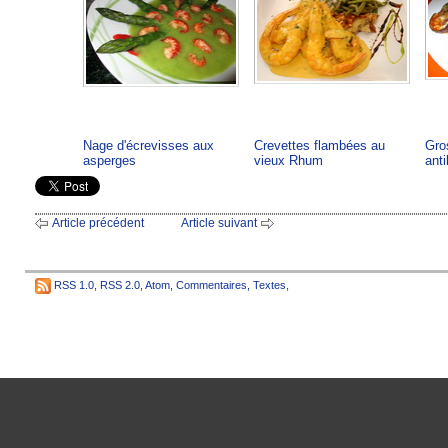
Nage d'écrevisses aux
Crevettes flambées au
Gro
asperges
vieux Rhum
anti
Article précédent
Article suivant
RSS 1.0
,
RSS 2.0
,
Atom
,
Commentaires
,
Textes
,