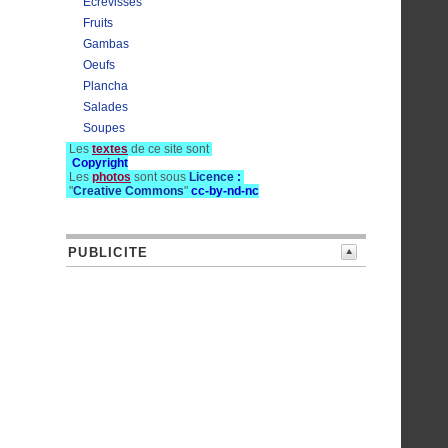
Ecrevisses
Fruits
Gambas
Oeufs
Plancha
Salades
Soupes
Les
textes
de ce site sont
Copyright
Les
photos
sont sous
Licence
:
"
Creative Commons
"
cc-by-nd-nc
PUBLICITE