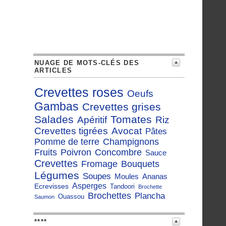
NUAGE DE MOTS-CLÉS DES
ARTICLES
Crevettes roses
Oeufs
Gambas
Crevettes grises
Salades
Tomates
Apéritif
Riz
Crevettes tigrées
Avocat
Pâtes
Pomme de terre
Champignons
Fruits
Poivron
Concombre
Sauce
Crevettes
Fromage
Bouquets
Légumes
Soupes
Moules
Ananas
Asperges
Ecrevisses
Tandoori
Brochette
Brochettes
Plancha
Ouassou
Saumon
****