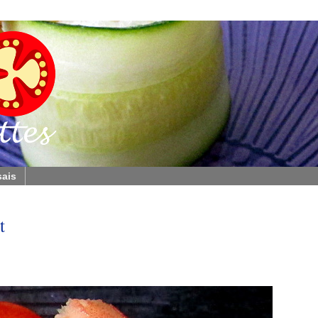
sais
t