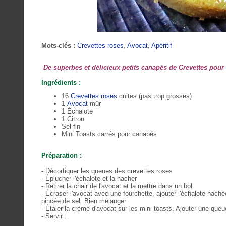
Mots-clés :
Crevettes roses
,
Avocat
,
Apéritif
De superbes et délicieux petits canapés de Crevettes pour v
Ingrédients :
16
Crevettes roses
cuites (pas trop grosses)
1
Avocat
mûr
1 Échalote
1 Citron
Sel fin
Mini Toasts carrés pour canapés
Préparation :
- Décortiquer les queues des crevettes roses
-
Éplucher l'échalote et la hacher
- Retirer la chair de l'avocat et la mettre dans un bol
- Écraser l'avocat avec une fourchette, ajouter l'échalote hach
pincée de sel. Bien mélanger
- Étaler la crème d'avocat sur les mini toasts. Ajouter une q
- Servir :