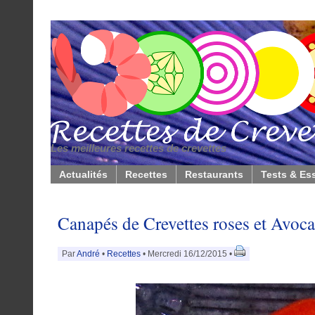
Les meilleures recettes de crevettes
Actualités
Recettes
Restaurants
Tests & Es
Canapés de Crevettes roses et Avoca
Par
André
•
Recettes
• Mercredi 16/12/2015 •