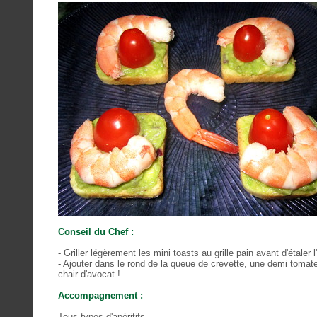
Conseil du Chef :
- Griller légèrement les mini toasts au grille pain avant d'étaler
- Ajouter dans le rond de la queue de crevette, une demi tomat
chair d'avocat !
Accompagnement :
Tous types d'apéritifs