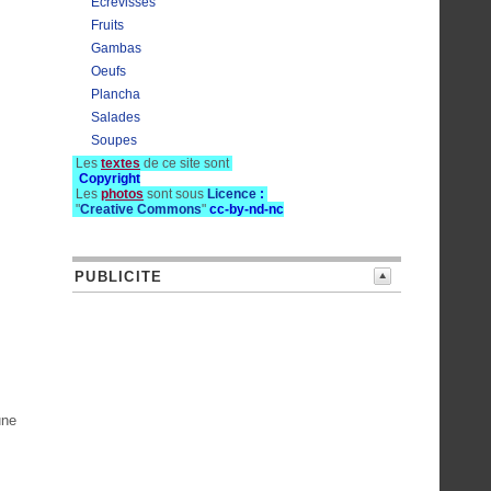
Ecrevisses
Fruits
Gambas
Oeufs
Plancha
Salades
Soupes
Les
textes
de ce site sont
Copyright
Les
photos
sont sous
Licence
:
"
Creative Commons
"
cc-by-nd-nc
PUBLICITE
une