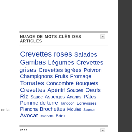
NUAGE DE MOTS-CLÉS DES
ARTICLES
Crevettes roses
Salades
Gambas
Légumes
Crevettes
grises
Crevettes tigrées
Poivron
Champignons
Fruits
Fromage
Tomates
Concombre
Bouquets
Crevettes
Apéritif
Oeufs
Soupes
Riz
Pâtes
Sauce
Asperges
Ananas
Pomme de terre
Ecrevisses
Tandoori
Brochettes
Plancha
Moules
 de la
Saumon
Avocat
Brick
Brochette
****