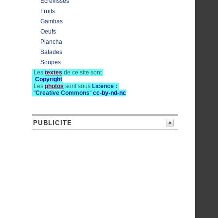
Ecrevisses
Fruits
Gambas
Oeufs
Plancha
Salades
Soupes
Les
textes
de ce site sont
Copyright
Les
photos
sont sous
Licence
:
"
Creative Commons
"
cc-by-nd-nc
PUBLICITE