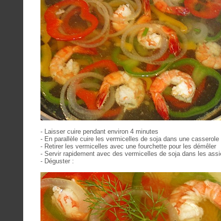
- Laisser cuire pendant environ 4 minutes
- En parallèle cuire les vermicelles de soja dans une casserole
- Retirer les vermicelles avec une fourchette pour les démêler
- Servir rapidement avec des vermicelles de soja dans les assi
- Déguster :