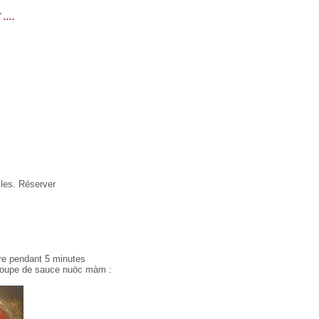
....
lles. Réserver
uire pendant 5 minutes
 à soupe de sauce nuöc màm :