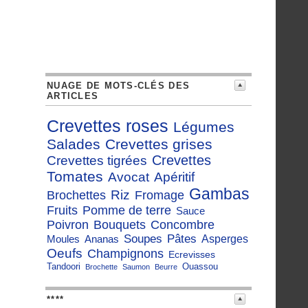
NUAGE DE MOTS-CLÉS DES
ARTICLES
Crevettes roses
Légumes
Salades
Crevettes grises
Crevettes
Crevettes tigrées
Tomates
Avocat
Apéritif
Gambas
Riz
Brochettes
Fromage
Fruits
Pomme de terre
Sauce
Poivron
Bouquets
Concombre
Soupes
Pâtes
Moules
Ananas
Asperges
Oeufs
Champignons
Ecrevisses
Tandoori
Ouassou
Brochette
Saumon
Beurre
****