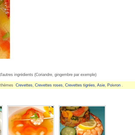
 d'autres ingrédients (Coriandre, gingembre par exemple)
s thèmes
Crevettes
,
Crevettes roses
,
Crevettes tigrées
,
Asie
,
Poivron
.