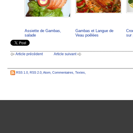
Assiette de Gambas,
Gambas et Langue de
Cro
salade
Veau poêlées
sur 
Article précédent
Article suivant
RSS 1.0
,
RSS 2.0
,
Atom
,
Commentaires
,
Textes
,