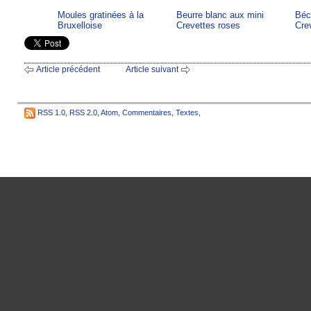
Moules gratinées à la
Beurre blanc aux mini
Béc
Bruxelloise
Crevettes roses
Cre
Article précédent
Article suivant
RSS 1.0
,
RSS 2.0
,
Atom
,
Commentaires
,
Textes
,