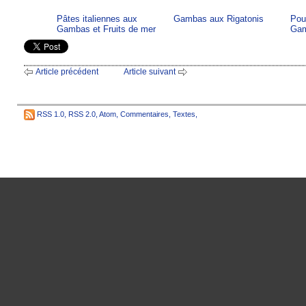
Pâtes italiennes aux
Gambas aux Rigatonis
Pou
Gambas et Fruits de mer
Ga
Article précédent
Article suivant
RSS 1.0
,
RSS 2.0
,
Atom
,
Commentaires
,
Textes
,