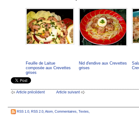
Feuille de Laitue
Nid d'endive aux Crevettes
Sal
composée aux Crevettes
grises
Cre
grises
Article précédent
Article suivant
RSS 1.0
,
RSS 2.0
,
Atom
,
Commentaires
,
Textes
,